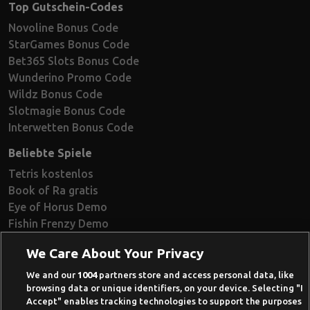
Top Gutschein-Codes
Novoline Bonus Code
StarGames Bonus Code
Bet365 Slots Bonus Code
Wunderino Promo Code
Wildz Bonus Code
Slotmagie Bonus Code
Interwetten Bonus Code
Beliebte Spiele
Tetris kostenlos
Book of Ra gratis
Eye of Horus Demo
Fishin Frenzy Demo
Ramses Book Demo
We Care About Your Privacy
Book of Dead Demo
Razor Shark Demo
We and our
1004
partners store and access personal data, like
browsing data or unique identifiers, on your device. Selecting "I
Beste Online Casinos 2026
Accept" enables tracking technologies to support the purposes