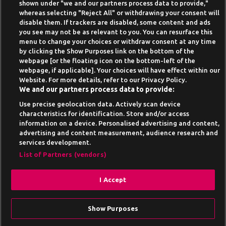
shown under "we and our partners process data to provide,"
Online Casino Demo spielen
whereas selecting "Reject All" or withdrawing your consent will
disable them. If trackers are disabled, some content and ads
Casino Bonus ohne Einzahlung
you see may not be as relevant to you. You can resurface this
50 Freispiele für 1 Euro
menu to change your choices or withdraw consent at any time
by clicking the Show Purposes link on the bottom of the
Online Casino Paypal
webpage [or the floating icon on the bottom-left of the
webpage, if applicable]. Your choices will have effect within our
News-Archiv
Website. For more details, refer to our Privacy Policy.
We and our partners process data to provide:
Use precise geolocation data. Actively scan device
characteristics for identification. Store and/or access
information on a device. Personalised advertising and content,
Suchtrisiken, Glücksspiel kann süchtig machen - Hilfe finden Sie auf
advertising and content measurement, audience research and
buwei.de
services development.
Alle Anbieter auf dieser Webseite sind offiziell in
List of Partners (vendors)
Deutschland
lizenziert
und werden von der
Gemeinsamen
Glücksspielbehörde der Länder
reguliert
I Accept
Drehe am Gamesbasis Glücksrad und
erhalte Freespins.
Show Purposes