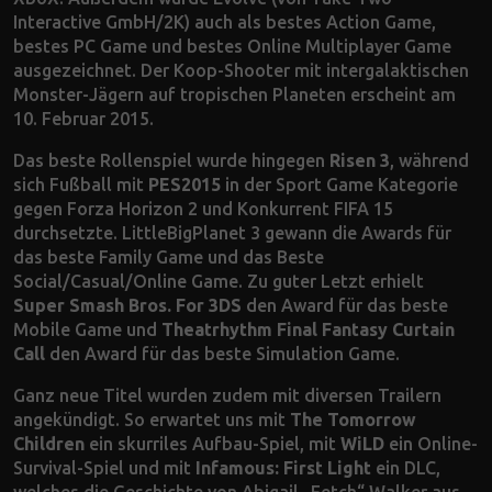
Interactive GmbH/2K) auch als bestes Action Game,
bestes PC Game und bestes Online Multiplayer Game
ausgezeichnet. Der Koop-Shooter mit intergalaktischen
Monster-Jägern auf tropischen Planeten erscheint am
10. Februar 2015.
Das beste Rollenspiel wurde hingegen
Risen 3
, während
sich Fußball mit
PES2015
in der Sport Game Kategorie
gegen Forza Horizon 2 und Konkurrent FIFA 15
durchsetzte. LittleBigPlanet 3 gewann die Awards für
das beste Family Game und das Beste
Social/Casual/Online Game. Zu guter Letzt erhielt
Super Smash Bros. For 3DS
den Award für das beste
Mobile Game und
Theatrhythm Final Fantasy Curtain
Call
den Award für das beste Simulation Game.
Ganz neue Titel wurden zudem mit diversen Trailern
angekündigt. So erwartet uns mit
The Tomorrow
Children
ein skurriles Aufbau-Spiel, mit
WiLD
ein Online-
Survival-Spiel und mit
Infamous: First Light
ein DLC,
welches die Geschichte von Abigail „Fetch“ Walker aus