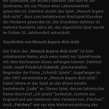
Ein Spielname, der allseits bekannt sein dürfte. Ein
Spielname, der zur Phrase einer Lebensweisheit
geworden ist. Dahinter steckt das Spiel „Mensch ärgere
dich nicht“, dass zum beliebtesten Brettspiel Klassiker
der Moderne geworden ist. Die Grundidee dahinter ist
mehrere hunderte Jahre alt, das eigentliche Spiel wurde
im frühen 20. Jahrhundert entwickelt.
Geschichte von Mensch ärgere dich nicht
Der Vater des „
Mensch ärgere dich nicht
“ ist kein
unbekannter Name, auch wenn meist nur Spielefreude
mit dem Nachnamen etwas anfangen können. Dahinter
steht
Josef Friedrich Schmidt
, gleichermaßen
Begründer der Firma „Schmidt Spiele“. Angefangen im
Jahr 1907 entwickelte er „Mensch ärgere dich nicht“.
Dabei lehnte er das Spiel an das ältere bereits
bestehende „
Ludo
“ an. Dieses Spiel, dessen lateinischer
Name übersetzt „ich spiele“ bedeutet, stammt aus
England und war wiederum eine Variante von „Patchesi“.
Auch „
Patchesi
“ war nur eine Weiterentwicklung des