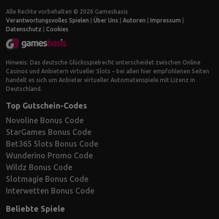
Alle Rechte vorbehalten © 2026 Gamesbasis
Verantwortungsvolles Spielen
|
Über Uns
|
Autoren
|
Impressum
|
Datenschutz
|
Cookies
Hinweis: Das deutsche Glücksspielrecht unterscheidet zwischen Online
Casinos und Anbietern virtueller Slots – bei allen hier empfohlenen Seiten
handelt es sich um Anbieter virtueller Automatenspiele mit Lizenz in
Deutschland.
Top Gutschein-Codes
Novoline Bonus Code
StarGames Bonus Code
Bet365 Slots Bonus Code
Wunderino Promo Code
Wildz Bonus Code
Slotmagie Bonus Code
Interwetten Bonus Code
Beliebte Spiele