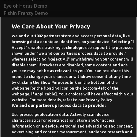
Eye of Horus Demo
Fishin Frenzy Demo
Ramses Book Demo
We Care About Your Privacy
Book of Dead Demo
Razor Shark Demo
We and our
1002
partners store and access personal data, like
browsing data or unique identifiers, on your device. Selecting "I
Beste Online Casinos 2026
Accept" enables tracking technologies to support the purposes
shown under "we and our partners process data to provide,"
Online Casino Demo spielen
whereas selecting "Reject All" or withdrawing your consent will
disable them. If trackers are disabled, some content and ads
Casino Bonus ohne Einzahlung
you see may not be as relevant to you. You can resurface this
50 Freispiele für 1 Euro
menu to change your choices or withdraw consent at any time
by clicking the Show Purposes link on the bottom of the
Online Casino Paypal
webpage [or the floating icon on the bottom-left of the
webpage, if applicable]. Your choices will have effect within our
News-Archiv
Website. For more details, refer to our Privacy Policy.
We and our partners process data to provide:
Use precise geolocation data. Actively scan device
characteristics for identification. Store and/or access
information on a device. Personalised advertising and content,
Suchtrisiken, Glücksspiel kann süchtig machen - Hilfe finden Sie auf
advertising and content measurement, audience research and
buwei.de