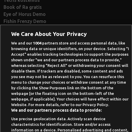
Book of Ra gratis
Eye of Horus Demo
Fishin Frenzy Demo
Ramses Book Demo
We Care About Your Privacy
Book of Dead Demo
Razor Shark Demo
We and our
1004
partners store and access personal data, like
browsing data or unique identifiers, on your device. Selecting "I
Beste Online Casinos 2026
Accept" enables tracking technologies to support the purposes
shown under "we and our partners process data to provide,"
Online Casino Demo spielen
whereas selecting "Reject All" or withdrawing your consent will
disable them. If trackers are disabled, some content and ads
Casino Bonus ohne Einzahlung
you see may not be as relevant to you. You can resurface this
50 Freispiele für 1 Euro
menu to change your choices or withdraw consent at any time
by clicking the Show Purposes link on the bottom of the
Online Casino Paypal
webpage [or the floating icon on the bottom-left of the
webpage, if applicable]. Your choices will have effect within our
News-Archiv
Website. For more details, refer to our Privacy Policy.
We and our partners process data to provide:
Use precise geolocation data. Actively scan device
characteristics for identification. Store and/or access
information on a device. Personalised advertising and content,