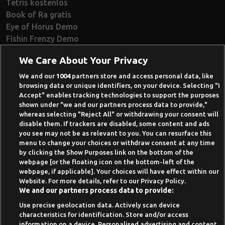
Tetris kostenlos
Book of Ra gratis
Eye of Horus Demo
Fishin Frenzy Demo
Ramses Book Demo
We Care About Your Privacy
Book of Dead Demo
Razor Shark Demo
We and our
1004
partners store and access personal data, like
browsing data or unique identifiers, on your device. Selecting "I
Beste Online Casinos 2026
Accept" enables tracking technologies to support the purposes
shown under "we and our partners process data to provide,"
Online Casino Demo spielen
whereas selecting "Reject All" or withdrawing your consent will
disable them. If trackers are disabled, some content and ads
Casino Bonus ohne Einzahlung
you see may not be as relevant to you. You can resurface this
50 Freispiele für 1 Euro
menu to change your choices or withdraw consent at any time
by clicking the Show Purposes link on the bottom of the
Online Casino Paypal
webpage [or the floating icon on the bottom-left of the
webpage, if applicable]. Your choices will have effect within our
News-Archiv
Website. For more details, refer to our Privacy Policy.
We and our partners process data to provide:
Use precise geolocation data. Actively scan device
characteristics for identification. Store and/or access
information on a device. Personalised advertising and content,