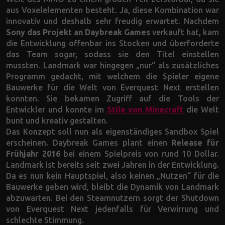
aus Voxelelementen besteht. Ja, diese Kombination war
innovativ und deshalb sehr freudig erwartet. Nachdem
Sony das Projekt an Daybreak Games
verkauft hat, kam
die Entwicklung offenbar ins Stocken und überforderte
das Team sogar, sodass sie den Titel einstellen
mussten. Landmark war hingegen „nur“ als zusätzliches
Programm gedacht, mit welchem die Spieler eigene
Bauwerke für die Welt von Everquest Next erstellen
konnten. Sie bekamen Zugriff auf die Tools der
Entwickler und konnte im
Stile von Minecraft
die Welt
bunt und kreativ gestalten.
Das Konzept soll nun als eigenständiges Sandbox Spiel
erscheinen. Daybreak Games plant einen
Release für
Frühjahr 2016
bei einem Spielpreis von rund 10 Dollar.
Landmark ist bereits seit zwei Jahren in der Entwicklung.
Da es nun kein Hauptspiel, also keinen „Nutzen“ für die
Bauwerke geben wird, bleibt die Dynamik von Landmark
abzuwarten. Bei den Steamnutzern sorgt der Shutdown
von Everquest Next jedenfalls für Verwirrung und
schlechte Stimmung.