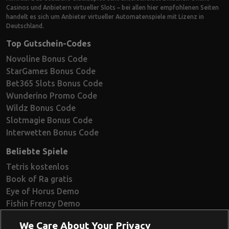
Casinos und Anbietern virtueller Slots – bei allen hier empfohlenen Seiten
handelt es sich um Anbieter virtueller Automatenspiele mit Lizenz in
Deutschland.
Top Gutschein-Codes
Novoline Bonus Code
StarGames Bonus Code
Bet365 Slots Bonus Code
Wunderino Promo Code
Wildz Bonus Code
Slotmagie Bonus Code
Interwetten Bonus Code
Beliebte Spiele
Tetris kostenlos
Book of Ra gratis
Eye of Horus Demo
Fishin Frenzy Demo
Ramses Book Demo
We Care About Your Privacy
Book of Dead Demo