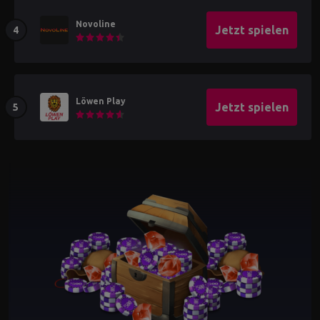
Novoline
Jetzt spielen
Löwen Play
Jetzt spielen