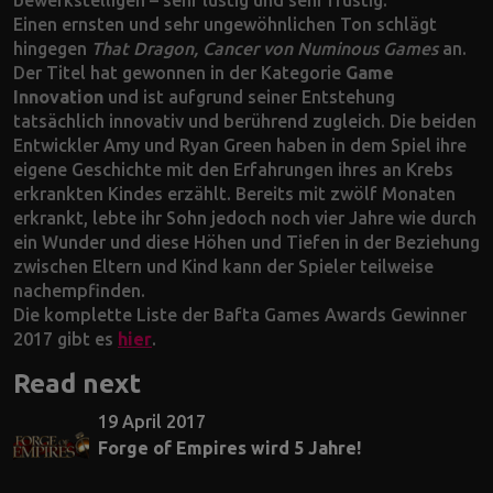
Einen ernsten und sehr ungewöhnlichen Ton schlägt
hingegen
That Dragon, Cancer von Numinous Games
an.
Der Titel hat gewonnen in der Kategorie
Game
Innovation
und ist aufgrund seiner Entstehung
tatsächlich innovativ und berührend zugleich. Die beiden
Entwickler Amy und Ryan Green haben in dem Spiel ihre
eigene Geschichte mit den Erfahrungen ihres an Krebs
erkrankten Kindes erzählt. Bereits mit zwölf Monaten
erkrankt, lebte ihr Sohn jedoch noch vier Jahre wie durch
ein Wunder und diese Höhen und Tiefen in der Beziehung
zwischen Eltern und Kind kann der Spieler teilweise
nachempfinden.
Die komplette Liste der Bafta Games Awards Gewinner
2017 gibt es
hier
.
Read next
19 April 2017
Forge of Empires wird 5 Jahre!